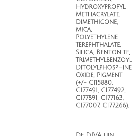
Hydroxypropyl
Methacrylate,
Dimethicone,
Mica,
Polyethylene
Terephthalate,
Silica, Bentonite,
Trimethylbenzoyl
Ditolylphosphine
Oxide, Pigment
(+/- CI15880,
CI77491, CI77492,
CI77891, CI77163,
CI77007, CI77266).
De DIVA lijn