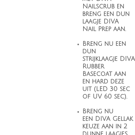
Nailscrub
en
breng een dun
laagje
DIVA
Nail Prep
aan.
Breng nu een
dun
strijklaagje
DIVA
Rubber
Basecoat
aan
en hard deze
uit (LED 30 sec
of UV 60 sec).
Breng nu
een
DIVA Gellak
keuze aan in 2
dunne laagjes