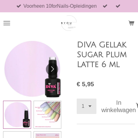
Voorheen 10forNails-Opleidingen
Ga
direct
naar
de
hoofdinhoud
DIVA Gellak
Sugar Plum
Latte 6 ml
€ 5,95
In
winkelwagen