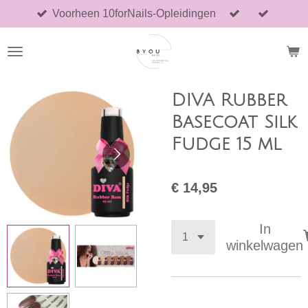
Voorheen 10forNails-Opleidingen
Ga
direct
naar
de
hoofdinhoud
DIVA Rubber
Basecoat Silk
Fudge 15 ml
€ 14,95
In
winkelwagen