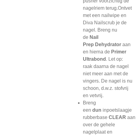
pusher voorzichtig de
nagelriem terug.Ontvet
met een nailwipe en
Diva Nailscrub je de
nagel. Breng nu
de
Nail
Prep
Dehydrator
aan
en hierna de
Primer
Ultrabond
. Let op:
raak daarna de nagel
niet meer aan met de
vingers. De nagel is nu
schoon, d.w.z. stofvrij
en vetvrij.
Breng
een
dun
inpoetslaagje
rubberbase
CLEAR
aan
over de gehele
nagelplaat en