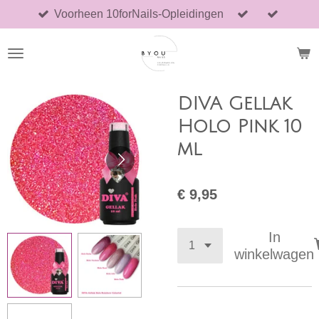
Voorheen 10forNails-Opleidingen
Ga
direct
naar
de
hoofdinhoud
DIVA Gellak
Holo Pink 10
ml
€ 9,95
In
winkelwagen