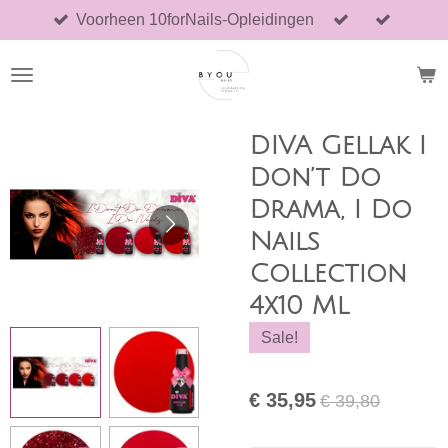
Voorheen 10forNails-Opleidingen
Ga
direct
naar
de
hoofdinhoud
DIVA Gellak I
Don’t Do
Drama, I Do
Nails
Collection
4x10 Ml
Sale!
€ 35,95
€ 39,80