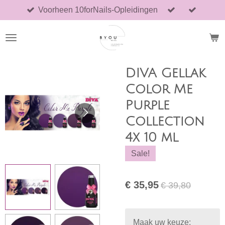
Voorheen 10forNails-Opleidingen
Ga
direct
naar
de
hoofdinhoud
DIVA Gellak
Color Me
Purple
Collection
4x 10 ml
Sale!
€ 35,95
€ 39,80
Maak uw keuze: