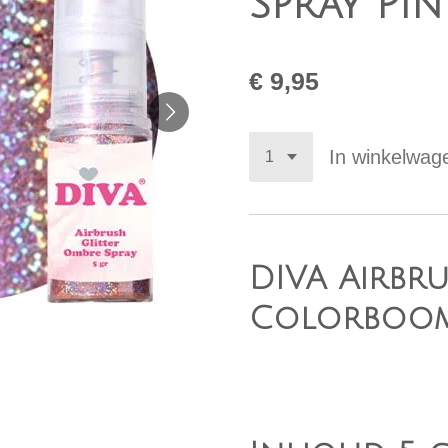
Spray Pin
€ 9,95
In winkelwag
DIVA Airbru
Colorboom 