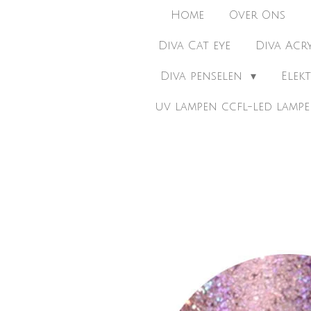
Home
Over Ons
Diva Cat eye
Diva Acr
Diva penselen
Elek
uv lampen ccfl-led lamp