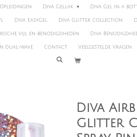
Opleidingen
Diva Gellak
Diva Gel in a bot
yl
Diva EasyGel
Diva Glitter collection
D
trische vijl en benodigdheden
Diva Benodigdh
en dual-wave
Contact
Veelgestelde Vragen
Diva Air
Glitter