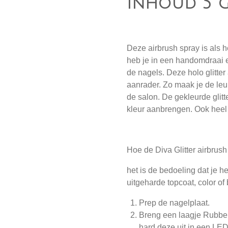
Inhoud 5 
Deze airbrush spray is als h
heb je in een handomdraai
de nagels. Deze holo glitter
aanrader. Zo maak je de leuk
de salon. De gekleurde glitt
kleur aanbrengen. Ook heel 
Hoe de Diva Glitter airbrush
het is de bedoeling dat je h
uitgeharde topcoat, color of
Prep de nagelplaat.
Breng een laagje Rubber,
hard deze uit in een LE