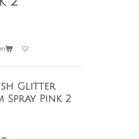
k 2
en
sh Glitter
Spray Pink 2