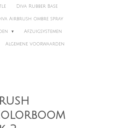
tle
Diva Rubber Base
iva Airbrush ombre spray
eden
Afzuigsystemen
Algemene voorwaarden
brush
 Colorboom