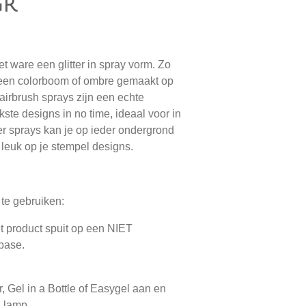
gr
et ware een glitter in spray vorm. Zo
 een colorboom of ombre gemaakt op
 airbrush sprays zijn een echte
ste designs in no time, ideaal voor in
er sprays kan je op ieder ondergrond
leuk op je stempel designs.
 te gebruiken:
et product spuit op een NIET
 base.
 Gel in a Bottle of Easygel aan en
D lamp.