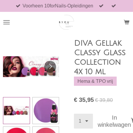
Voorheen 10forNails-Opleidingen
Ga
direct
naar
de
hoofdinhoud
DIVA Gellak
Classy Glass
Collection
4x 10 ml
Hema & TPO vrij
€ 35,95
€ 39,80
In
winkelwagen