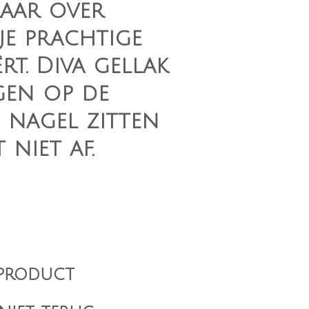
kaar over
e prachtige
rt. Diva gellak
agen op de
 nagel zitten
 niet af.
product