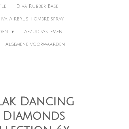
tle
Diva Rubber Base
iva Airbrush ombre spray
eden
Afzuigsystemen
Algemene voorwaarden
lak Dancing
e Diamonds