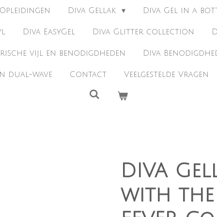
Opleidingen
Diva Gellak
Diva Gel in a bot
yl
Diva EasyGel
Diva Glitter collection
D
trische vijl en benodigdheden
Diva Benodigdh
en dual-wave
Contact
Veelgestelde Vragen
DIVA Gel
with th