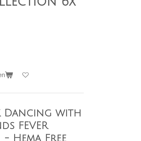
llection 6x
en
k Dancing with
ds FEVER
 - Hema Free