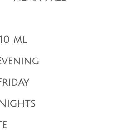
10 ml
Evening
riday
Nights
te