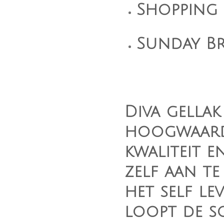
Shopping
Sunday B
Diva gellak
hoogwaard
kwaliteit e
zelf aan t
het self le
loopt de s