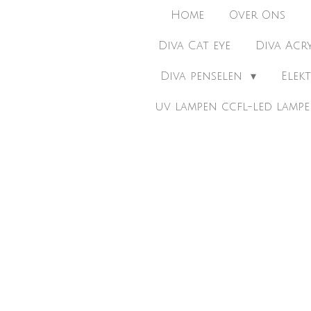
Home
Over Ons
Diva Cat eye
Diva Acr
Diva penselen
Elek
uv lampen ccfl-led lamp