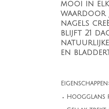
mooi in el
waardoor j
nagels creë
blijft 21 d
natuurlijke
en bladdert
Eigenschappen:
Hoogglans 