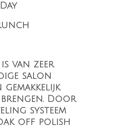
 Day
runch
 is van zeer
ige salon
n gemakkelijk
e brengen. Door
veling systeem
oak off polish