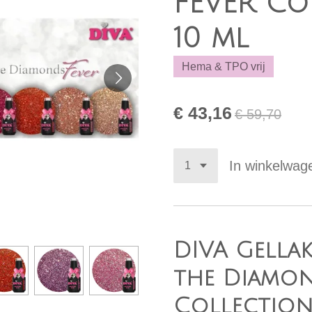
FEVER Co
10 ml
Hema & TPO vrij
€ 43,16
€ 59,70
In winkelwag
DIVA Gella
the Diamon
Collection