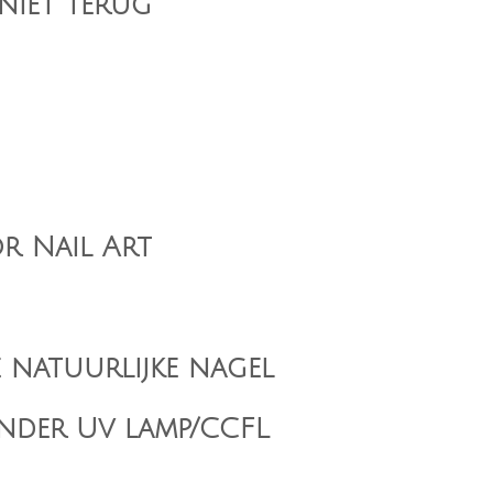
 niet terug
r Nail Art
e natuurlijke nagel
nder Uv lamp/CCFL