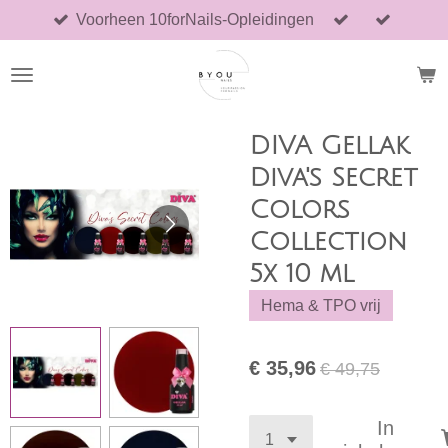
Voorheen 10forNails-Opleidingen
Ga
direct
naar
de
hoofdinhoud
DIVA Gellak
Diva's Secret
Colors
Collection
5x 10 ml
Hema & TPO vrij
€ 35,96
€ 49,75
In