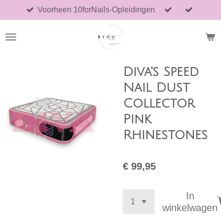
Voorheen 10forNails-Opleidingen
Ga
direct
naar
de
hoofdinhoud
Diva's Speed
Nail Dust
Collector
Pink
Rhinestones
€ 99,95
In
winkelwagen