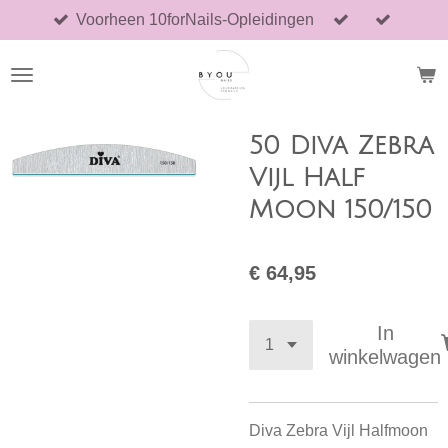
Voorheen 10forNails-Opleidingen
Ga
direct
naar
de
hoofdinhoud
50 Diva Zebra
Vijl Half
Moon 150/150
€ 64,95
In
winkelwagen
Diva Zebra Vijl Halfmoon