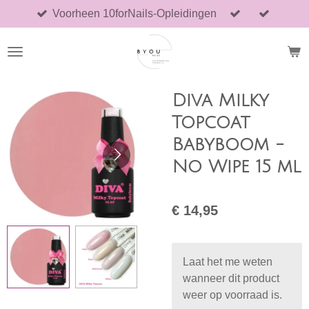
Voorheen 10forNails-Opleidingen
Ga
direct
naar
de
hoofdinhoud
Diva Milky
Topcoat
Babyboom -
No Wipe 15 ml
€ 14,95
Laat het me weten
wanneer dit product
weer op voorraad is.